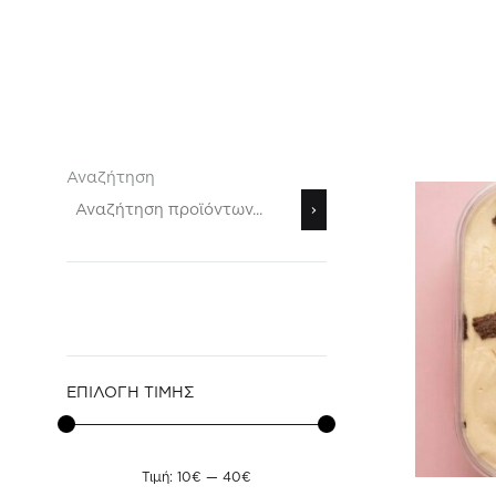
παραλάβετε
ακόμα
και
αυθημερόν!
#LifeIsSweet
Αναζήτηση
ΕΠΙΛΟΓΗ ΤΙΜΗΣ
Τιμή:
10€
—
40€