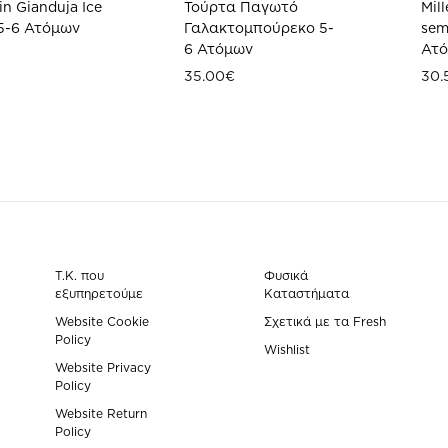
n Gianduja Ice
Τούρτα Παγωτό
Mill
5-6 Ατόμων
Γαλακτομπούρεκο 5-
sem
6 Ατόμων
Ατ
35.00
€
30.
ΠΡΟΣΘΗΚΗ
ΠΡΟΣΘΗΚΗ
ΣΤΗ
ΣΤΗ
WISHLIST
WISHLIST
Τ.Κ. που
Φυσικά
εξυπηρετούμε
Καταστήματα
Website Cookie
Σχετικά με τα Fresh
Policy
Wishlist
Website Privacy
Policy
Website Return
Policy