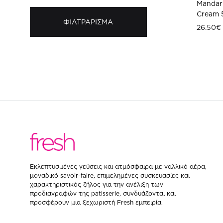
Mandari
Cream 
ΦΙΛΤΡΑΡΙΣΜΑ
26.50
€
Ελάχιστη
Μέγιστη
τιμή
τιμή
Eκλεπτυσμένες γεύσεις και ατμόσφαιρα με γαλλικό αέρα,
μοναδικό savoir-faire, επιμελημένες συσκευασίες και
χαρακτηριστικός ζήλος για την ανέλιξη των
προδιαγραφών της patisserie, συνδυάζονται και
προσφέρουν μια ξεχωριστή Fresh εμπειρία.