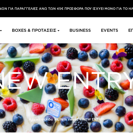
ΩΝ ΓΙΑ ΠΑΡΑΓΓΕΛΙΕΣ ΑΝΩ ΤΩΝ 45€ ΠΡΟΣΦΟΡΑ ΠΟΥ ΙΣΧΥΕΙ ΜΟΝΟ ΓΙΑ ΤΟ Η
BOXES & ΠΡΟΤΑΣΕΙΣ
BUSINESS
EVENTS
Ε
NEW ENTRY
Αρχική σελίδα
Life is sweet
NEW ENTRY!