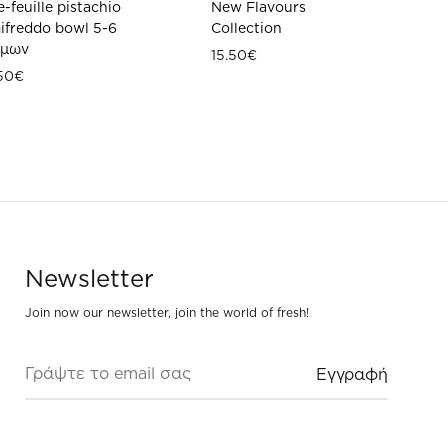
e-feuille pistachio
New Flavours
ifreddo bowl 5-6
Collection
όμων
15.50
€
50
€
ΠΡΟΣΘΗΚ
ΣΤΗ
WISHLIST
ΠΡΟΣΘΗΚΗ
ΣΤΗ
WISHLIST
Newsletter
Join now our newsletter, join the world of fresh!