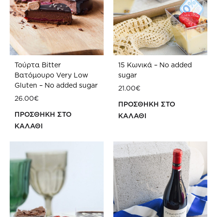
επιλογές
μπορούν
να
επιλεγούν
στη
Τούρτα Bitter
15 Κωνικά – No added
σελίδα
Βατόμουρο Very Low
sugar
του
Gluten – No added sugar
21.00
€
προϊόντος
26.00
€
ΠΡΟΣΘΗΚΗ ΣΤΟ
ΠΡΟΣΘΗΚΗ ΣΤΟ
ΚΑΛΑΘΙ
ΚΑΛΑΘΙ
ΠΡ
ΠΡΟΣΘΗΚΗ
ΣΤΗ
ΣΤΗ
WIS
WISHLIST