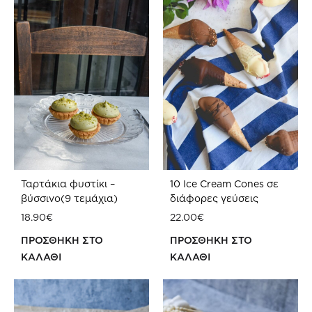
WISHLIST
Ταρτάκια φυστίκι –
10 Ice Cream Cones σε
βύσσινο(9 τεμάχια)
διάφορες γεύσεις
18.90
€
22.00
€
ΠΡΟΣΘΗΚΗ ΣΤΟ
ΠΡΟΣΘΗΚΗ ΣΤΟ
ΚΑΛΑΘΙ
ΚΑΛΑΘΙ
ΠΡΟΣΘΗΚΗ
ΠΡ
ΣΤΗ
ΣΤΗ
WISHLIST
WIS