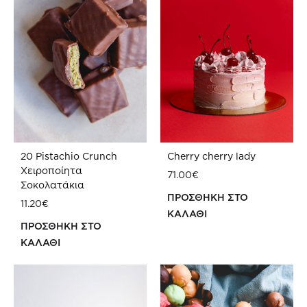
20 Pistachio Crunch
Cherry cherry lady
Χειροποίητα
71.00
€
Σοκολατάκια
ΠΡΟΣΘΗΚΗ ΣΤΟ
11.20
€
ΚΑΛΑΘΙ
ΠΡΟΣΘΗΚΗ ΣΤΟ
ΠΡ
ΚΑΛΑΘΙ
ΣΤΗ
ΠΡΟΣΘΗΚΗ
WIS
ΣΤΗ
WISHLIST