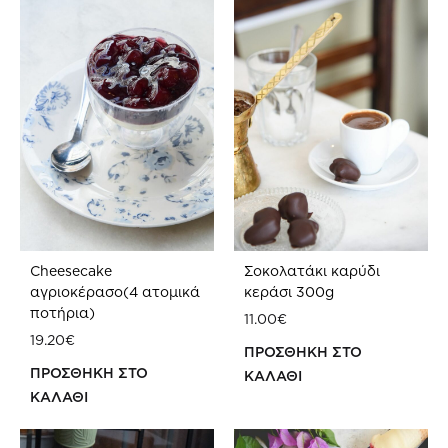
Cheesecake
Σοκολατάκι καρύδι
αγριοκέρασο(4 ατομικά
κεράσι 300g
ποτήρια)
11.00
€
19.20
€
ΠΡΟΣΘΗΚΗ ΣΤΟ
ΠΡΟΣΘΗΚΗ ΣΤΟ
ΚΑΛΑΘΙ
ΚΑΛΑΘΙ
ΠΡ
ΠΡΟΣΘΗΚΗ
ΣΤΗ
ΣΤΗ
WIS