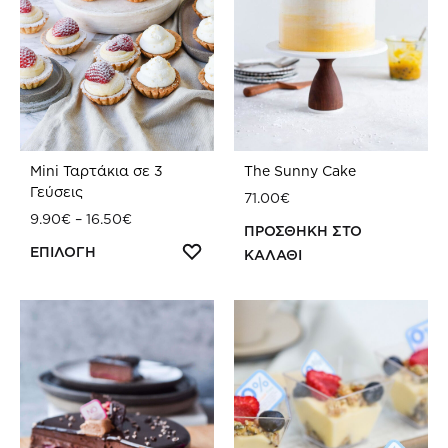
Mini Ταρτάκια σε 3
The Sunny Cake
Γεύσεις
71.00
€
Price
9.90
€
–
16.50
€
ΠΡΟΣΘΗΚΗ ΣΤΟ
range:
Αυτό
ΠΡΟΣΘΗΚΗ
ΕΠΙΛΟΓΗ
ΚΑΛΑΘΙ
9.90€
ΣΤΗ
το
ΠΡ
through
WISHLIST
16.50€
ΣΤΗ
προϊόν
WIS
έχει
πολλαπλές
παραλλαγές.
Οι