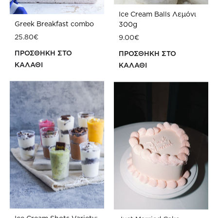
Ice Cream Balls Λεμόνι
Greek Breakfast combo
300g
25.80
€
9.00
€
ΠΡΟΣΘΗΚΗ ΣΤΟ
ΠΡΟΣΘΗΚΗ ΣΤΟ
ΚΑΛΑΘΙ
ΚΑΛΑΘΙ
ΠΡΟΣΘΗΚΗ
ΠΡ
ΣΤΗ
ΣΤΗ
WISHLIST
WIS