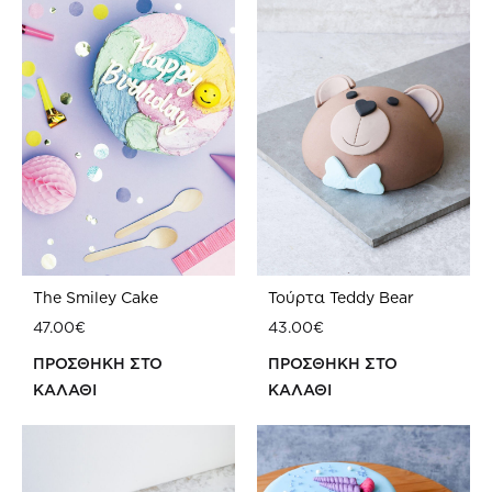
The Smiley Cake
Τούρτα Teddy Bear
47.00
€
43.00
€
ΠΡΟΣΘΗΚΗ ΣΤΟ
ΠΡΟΣΘΗΚΗ ΣΤΟ
ΚΑΛΑΘΙ
ΚΑΛΑΘΙ
ΠΡΟΣΘΗΚΗ
ΠΡ
ΣΤΗ
ΣΤΗ
WISHLIST
WIS