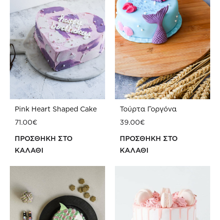
Pink Heart Shaped Cake
Τούρτα Γοργόνα
71.00
€
39.00
€
ΠΡΟΣΘΗΚΗ ΣΤΟ
ΠΡΟΣΘΗΚΗ ΣΤΟ
ΚΑΛΑΘΙ
ΚΑΛΑΘΙ
ΠΡΟΣΘΗΚΗ
ΠΡ
ΣΤΗ
ΣΤΗ
WISHLIST
WIS