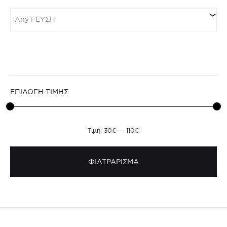
Search ΓΕΥΣΗ
Any ΓΕΥΣΗ
ΕΠΙΛΟΓΗ ΤΙΜΗΣ
Τιμή:
30€
—
110€
ΦΙΛΤΡΑΡΙΣΜΑ
Ελάχιστη
Μέγιστη
τιμή
τιμή