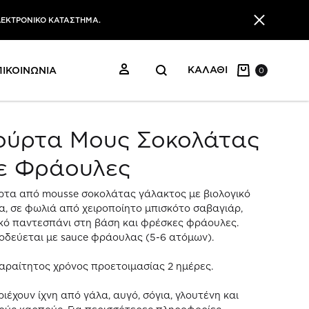
ΛΕΚΤΡΟΝΙΚΟ ΚΑΤΑΣΤΗΜΑ.
ΕΙΣΟΔΟΣ
ΚΑΛΑΘΙ
ΠΙΚΟΙΝΩΝΙΑ
0
ούρτα Μους Σοκολάτας
ε Φράουλες
ρτα από mousse σοκολάτας γάλακτος με βιολογικό
α, σε φωλιά από χειροποίητο μπισκότο σαβαγιάρ,
κό παντεσπάνι στη βάση και φρέσκες φράουλες.
οδεύεται με sauce φράουλας (5-6 ατόμων).
αραίτητος χρόνος προετοιμασίας 2 ημέρες.
ριέχουν ίχνη από γάλα, αυγό, σόγια, γλουτένη και