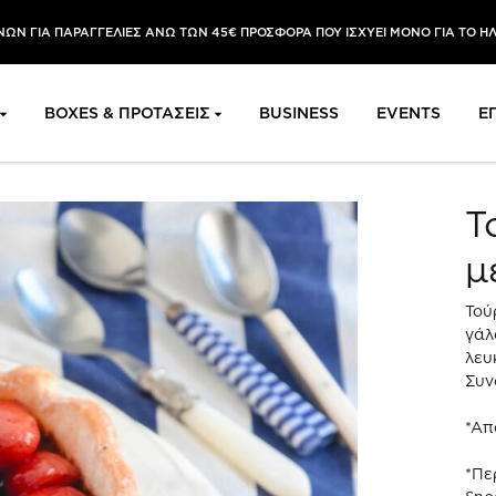
ΩΝ ΓΙΑ ΠΑΡΑΓΓΕΛΙΕΣ ΑΝΩ ΤΩΝ 45€ ΠΡΟΣΦΟΡΑ ΠΟΥ ΙΣΧΥΕΙ ΜΟΝΟ ΓΙΑ ΤΟ Η
BOXES & ΠΡΟΤΑΣΕΙΣ
BUSINESS
EVENTS
Ε
Τ
μ
Τού
γάλ
λευ
Συν
*Απ
*Πε