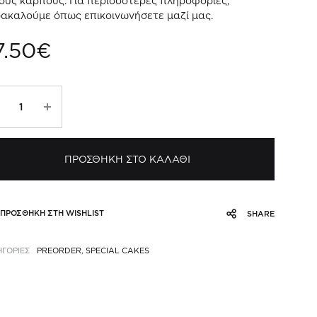
ούς καρπούς. Για περισσότερες πληροφορίες,
ακαλούμε όπως επικοινωνήσετε μαζί μας.
7.50
€
ύρτα
υς
κολάτας
ΠΡΟΣΘΗΚΗ ΣΤΟ ΚΑΛΑΘΙ
άουλες
σότητα
ΠΡΟΣΘΗΚΗ ΣΤΗ WISHLIST
SHARE
ΓΟΡΙΕΣ
PREORDER
,
SPECIAL CAKES