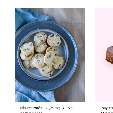
Mix Μπισκότων (25 τεμ.) – No
Τούρτα 