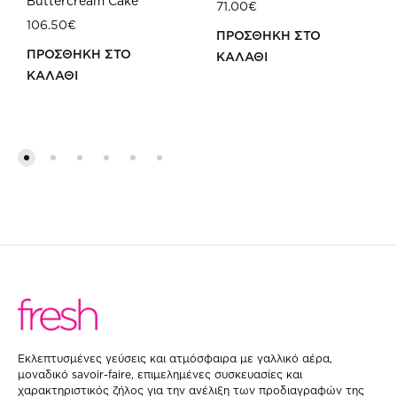
Buttercream Cake
71.00
€
106.50
€
ΠΡΟΣΘΗΚΗ ΣΤΟ
ΠΡΟΣΘΗΚΗ ΣΤΟ
ΚΑΛΑΘΙ
ΚΑΛΑΘΙ
ΠΡ
ΠΡΟΣΘΗΚΗ
ΣΤΗ
ΣΤΗ
WIS
WISHLIST
Eκλεπτυσμένες γεύσεις και ατμόσφαιρα με γαλλικό αέρα,
μοναδικό savoir-faire, επιμελημένες συσκευασίες και
χαρακτηριστικός ζήλος για την ανέλιξη των προδιαγραφών της