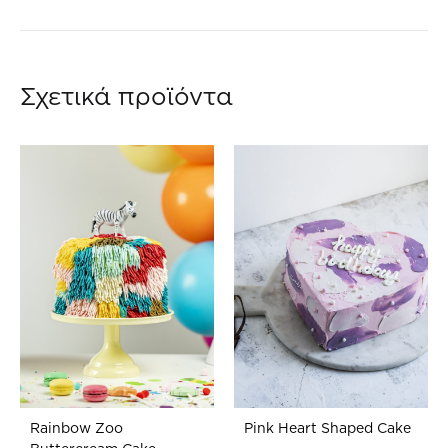
ΣΤΗ
ΣΤΗ
WISHLIST
WIS
Σχετικά προϊόντα
Rainbow Ζoo
Pink Heart Shaped Cake