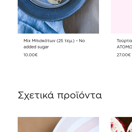
Mix Μπισκότων (25 τεμ.) – No
Τούρτα 
added sugar
ATOM
10.00
€
27.00
€
ΠΡΟΣΘΗΚΗ
ΣΤΗ
Σχετικά προϊόντα
WISHLIST