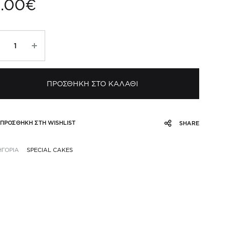
1.00
€
erry
erry
dy
σότητα
ΠΡΟΣΘΗΚΗ ΣΤΟ ΚΑΛΑΘΙ
ΠΡΟΣΘΗΚΗ ΣΤΗ WISHLIST
SHARE
ΗΓΟΡΙΑ
SPECIAL CAKES