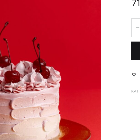
7
Ch
ch
la
πο
ΚΑΤ