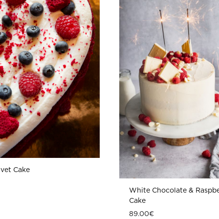
lvet Cake
White Chocolate & Raspbe
Cake
89.00
€