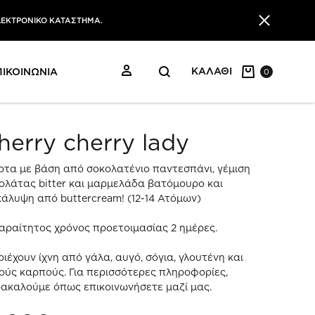
ΛΕΚΤΡΟΝΙΚΟ ΚΑΤΑΣΤΗΜΑ.
ΕΙΣΟΔΟΣ
ΚΑΛΑΘΙ
ΠΙΚΟΙΝΩΝΙΑ
0
herry cherry lady
ρτα με βάση από σοκολατένιο παντεσπάνι, γέμιση
ολάτας bitter και μαρμελάδα βατόμουρο και
κάλυψη από buttercream! (12-14 Ατόμων)
αραίτητος χρόνος προετοιμασίας 2 ημέρες.
ριέχουν ίχνη από γάλα, αυγό, σόγια, γλουτένη και
ούς καρπούς. Για περισσότερες πληροφορίες,
ακαλούμε όπως επικοινωνήσετε μαζί μας.