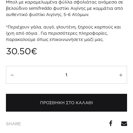
Μπολ με καραμελωμένα φύλλα σφολιάτας ανάμεσα σε
βελούδινο semifreddo φυστίκι Αιγίνης με κομμάτια από
αυθεντικό φυστίκι Αιγίνης. 5-6
Ατόμων.
*Περιέχουν γάλα, αυγό, γλουτένη, ξηρούς καρπούς και
ίχνη από σόγια . Για περισσότερες πληροφορίες,
παρακαλούμε όπως επικοινωνήσετε μαζί μας.
30.50
€
Mille-
feuille
pistachio
semifreddo
bowl
ΠΡΟΣΘΗΚΗ ΣΤΟ ΚΑΛΑΘΙ
5-
6
SHARE
Ατόμων