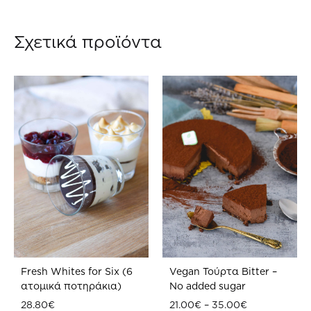
WISHLIST
WIS
Σχετικά προϊόντα
Fresh Whites for Six (6
Vegan Τούρτα Bitter –
ατομικά ποτηράκια)
No added sugar
Price
28.80
€
21.00
€
–
35.00
€