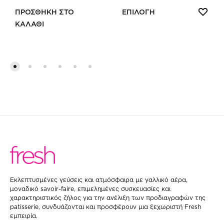
range:
Αυτό
ΠΡ
ΠΡΟΣΘΗΚΗ ΣΤΟ
ΕΠΙΛΟΓΗ
21.00€
ΣΤΗ
ΚΑΛΑΘΙ
το
through
ΠΡΟΣΘΗΚΗ
WIS
35.00€
προϊό
ΣΤΗ
έχει
WISHLIST
πολλα
παραλ
Οι
επιλογ
μπορο
να
επιλε
στη
σελίδ
Eκλεπτυσμένες γεύσεις και ατμόσφαιρα με γαλλικό αέρα,
μοναδικό savoir-faire, επιμελημένες συσκευασίες και
του
χαρακτηριστικός ζήλος για την ανέλιξη των προδιαγραφών της
patisserie, συνδυάζονται και προσφέρουν μια ξεχωριστή Fresh
προϊό
εμπειρία.