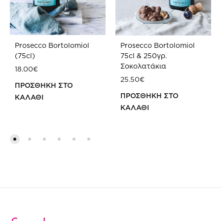
Prosecco Bortolomiol
Prosecco Bortolomiol
(75cl)
75cl & 250γρ.
Σοκολατάκια
18.00
€
25.50
€
ΠΡΟΣΘΗΚΗ ΣΤΟ
ΠΡΟΣΘΗΚΗ ΣΤΟ
ΚΑΛΑΘΙ
ΚΑΛΑΘΙ
ΠΡΟΣΘΗΚΗ
ΠΡ
ΣΤΗ
ΣΤΗ
WISHLIST
WIS