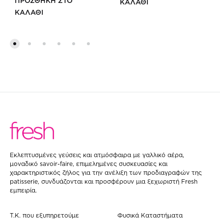
ΠΡΟΣΘΗΚΗ ΣΤΟ
ΚΑΛΑΘΙ
ΚΑΛΑΘΙ
ΠΡ
ΠΡΟΣΘΗΚΗ
ΣΤΗ
ΣΤΗ
WIS
WISHLIST
Eκλεπτυσμένες γεύσεις και ατμόσφαιρα με γαλλικό αέρα,
μοναδικό savoir-faire, επιμελημένες συσκευασίες και
χαρακτηριστικός ζήλος για την ανέλιξη των προδιαγραφών της
patisserie, συνδυάζονται και προσφέρουν μια ξεχωριστή Fresh
εμπειρία.
Τ.Κ. που εξυπηρετούμε
Φυσικά Καταστήματα