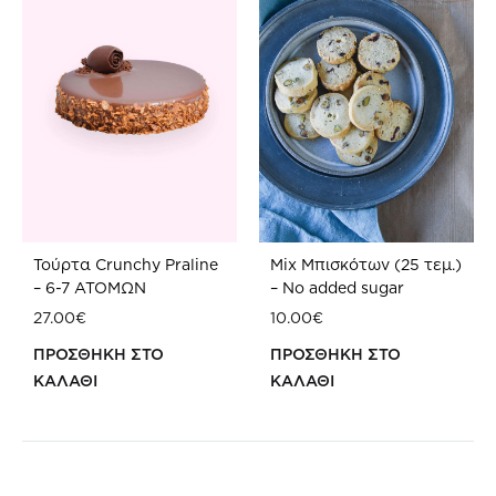
Τούρτα Crunchy Praline
Mix Μπισκότων (25 τεμ.)
– 6-7 ATOMΩΝ
– No added sugar
27.00
€
10.00
€
ΠΡΟΣΘΗΚΗ ΣΤΟ
ΠΡΟΣΘΗΚΗ ΣΤΟ
ΚΑΛΑΘΙ
ΚΑΛΑΘΙ
ΠΡΟΣΘΗΚΗ
ΠΡ
ΣΤΗ
ΣΤΗ
WISHLIST
WIS