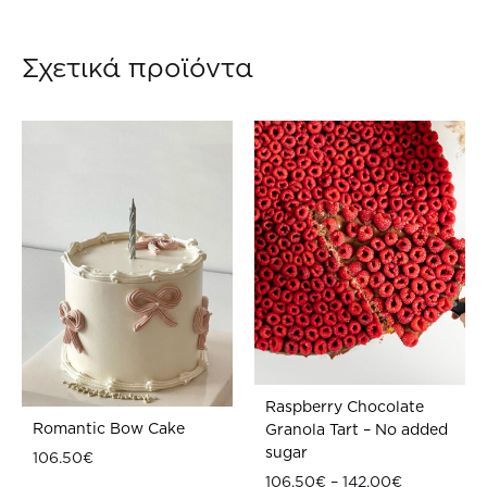
WISHLIST
WIS
Σχετικά προϊόντα
Raspberry Chocolate
Romantic Bow Cake
Granola Tart – No added
sugar
106.50
€
Price
106.50
€
–
142.00
€