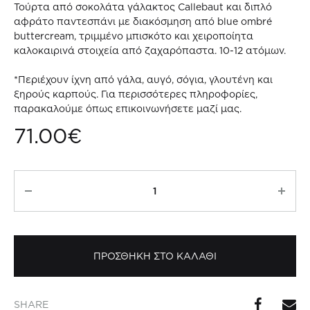
Τούρτα από σοκολάτα γάλακτος Callebaut και διπλό
αφράτο παντεσπάνι με διακόσμηση από blue ombré
buttercream, τριμμένο μπισκότο και χειροποίητα
καλοκαιρινά στοιχεία από ζαχαρόπαστα. 10-12 ατόμων.
*Περιέχουν ίχνη από γάλα, αυγό, σόγια, γλουτένη και
ξηρούς καρπούς. Για περισσότερες πληροφορίες,
παρακαλούμε όπως επικοινωνήσετε μαζί μας.
71.00
€
Summer
Breeze
Cake
10-
12
ΠΡΟΣΘΗΚΗ ΣΤΟ ΚΑΛΑΘΙ
Ατόμων
ποσότητα
SHARE