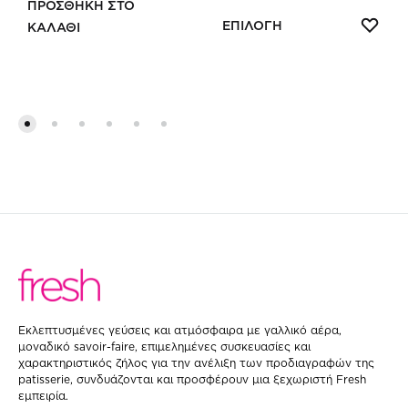
ΠΡΟΣΘΗΚΗ ΣΤΟ
range:
Αυτό
ΠΡ
ΕΠΙΛΟΓΗ
ΚΑΛΑΘΙ
106.50€
ΣΤΗ
ΠΡΟΣΘΗΚΗ
το
through
WIS
ΣΤΗ
142.00€
προϊό
WISHLIST
έχει
πολλα
παραλ
Οι
επιλογ
μπορο
να
επιλε
στη
σελίδ
Eκλεπτυσμένες γεύσεις και ατμόσφαιρα με γαλλικό αέρα,
μοναδικό savoir-faire, επιμελημένες συσκευασίες και
του
χαρακτηριστικός ζήλος για την ανέλιξη των προδιαγραφών της
patisserie, συνδυάζονται και προσφέρουν μια ξεχωριστή Fresh
προϊό
εμπειρία.