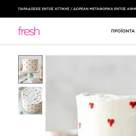
ΠΑΡΑΔΟΣΕΙΣ ΕΝΤΟΣ ΑΤΤΙΚΗΣ / ΔΩΡΕΑΝ ΜΕΤΑΦΟΡΙΚΑ ΕΝΤΟΣ ΑΘΗΝ
ΠΡΟΪΟΝΤΑ
Fresh
Fresh
Patisserie
collection
Online
is
Shop
now
-
online!
Delivery
Παραγγείλτε
τα
αγαπημένα
σας
γλυκά
online
και