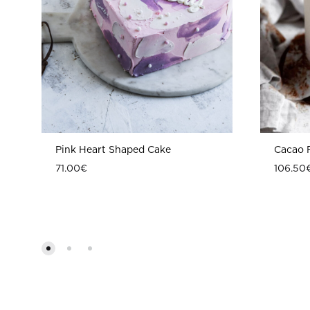
Pink Heart Shaped Cake
Cacao P
71.00
€
106.50
ΠΡΟΣΘΗΚΗ
ΣΤΗ
WISHLIST