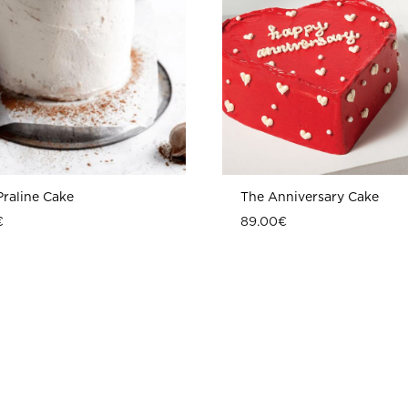
raline Cake
The Anniversary Cake
€
89.00
€
ΠΡΟΣΘΗΚΗ
ΣΤΗ
WISHLIST