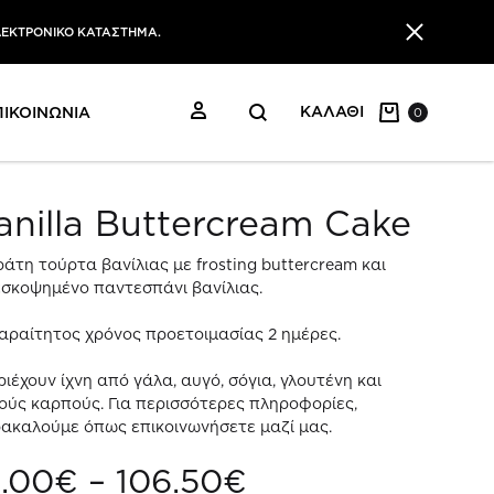
ΛΕΚΤΡΟΝΙΚΟ ΚΑΤΑΣΤΗΜΑ.
ΕΙΣΟΔΟΣ
ΚΑΛΑΘΙ
ΠΙΚΟΙΝΩΝΙΑ
0
anilla Buttercream Cake
άτη τούρτα βανίλιας με frosting buttercream και
σκοψημένο παντεσπάνι βανίλιας.
αραίτητος χρόνος προετοιμασίας 2 ημέρες.
ριέχουν ίχνη από γάλα, αυγό, σόγια, γλουτένη και
ούς καρπούς. Για περισσότερες πληροφορίες,
ακαλούμε όπως επικοινωνήσετε μαζί μας.
Price
1.00
€
–
106.50
€