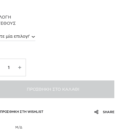
range:
ΙΛΟΓΗ
71.00€
ΓΕΘΟΥΣ
through
106.50€
illa
ttercream
ke
σότητα
ΠΡΟΣΘΗΚΗ ΣΤΟ ΚΑΛΑΘΙ
ΠΡΟΣΘΗΚΗ ΣΤΗ WISHLIST
SHARE
Μ/Δ