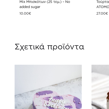
Mix Μπισκότων (25 τεμ.) – No
Τούρτα 
added sugar
ATOM
10.00
€
27.00
€
ΠΡΟΣΘΗΚΗ
ΣΤΗ
Σχετικά προϊόντα
WISHLIST