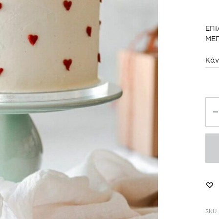
ΕΠ
ΜΕ
Van
Bu
Ca
πο
SKU