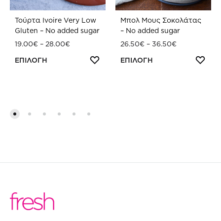
Τούρτα Ivoire Very Low
Μπολ Μους Σοκολάτας
Gluten – No added sugar
– No added sugar
Price
Price
19.00
€
–
28.00
€
26.50
€
–
36.50
€
range:
range:
Αυτό
Αυτό
ΠΡΟΣΘΗΚΗ
ΠΡ
ΕΠΙΛΟΓΗ
ΕΠΙΛΟΓΗ
19.00€
26.50€
ΣΤΗ
ΣΤΗ
το
το
through
through
WISHLIST
WIS
28.00€
36.50€
προϊόν
προϊό
έχει
έχει
πολλαπλές
πολλα
παραλλαγές.
παραλ
Οι
Οι
επιλογές
επιλογ
μπορούν
μπορο
να
να
επιλεγούν
επιλε
στη
στη