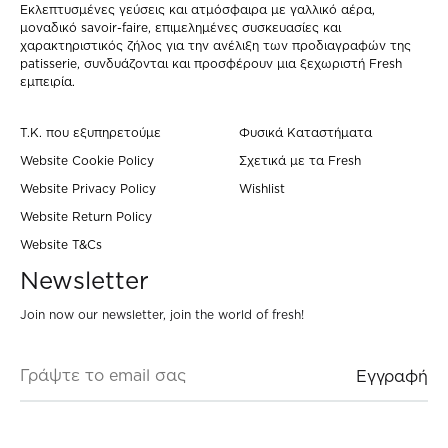
σελίδα
σελίδ
Eκλεπτυσμένες γεύσεις και ατμόσφαιρα με γαλλικό αέρα,
μοναδικό savoir-faire, επιμελημένες συσκευασίες και
του
του
χαρακτηριστικός ζήλος για την ανέλιξη των προδιαγραφών της
patisserie, συνδυάζονται και προσφέρουν μια ξεχωριστή Fresh
προϊόντος
προϊό
εμπειρία.
Τ.Κ. που εξυπηρετούμε
Φυσικά Καταστήματα
Website Cookie Policy
Σχετικά με τα Fresh
Website Privacy Policy
Wishlist
Website Return Policy
Website T&Cs
Newsletter
Join now our newsletter, join the world of fresh!